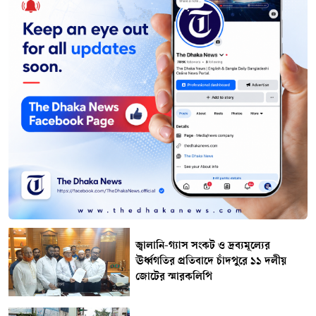
জ্বালানি-গ্যাস সংকট ও দ্রব্যমূল্যের
ঊর্ধ্বগতির প্রতিবাদে চাঁদপুরে ১১ দলীয়
জোটের স্মারকলিপি