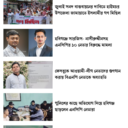
জুলাই সনদ বাস্তবায়নের দাবিতে হাইমচর
উপজেলা জামায়াতে ইসলামীর গণ মিছিল
হবিগঞ্জে সারজিস- নাসীরুদ্দীনসহ
এনসিপির ১০ নেতার বিরুদ্ধে মামলা
ফেসবুকে আওয়ামী-লীগ নেতাদের গুণগান
করায় বিএনপি নেতাকে অব্যাহতি
পুলিশের কাছে অভিযোগ দিয়ে হবিগঞ্জ
ছাড়লেন এনসিপি নেতারা