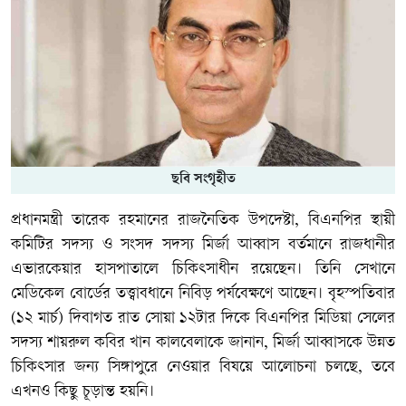
ছবি সংগৃহীত
প্রধানমন্ত্রী তারেক রহমানের রাজনৈতিক উপদেষ্টা, বিএনপির স্থায়ী
কমিটির সদস্য ও সংসদ সদস্য মির্জা আব্বাস বর্তমানে রাজধানীর
এভারকেয়ার হাসপাতালে চিকিৎসাধীন রয়েছেন। তিনি সেখানে
মেডিকেল বোর্ডের তত্ত্বাবধানে নিবিড় পর্যবেক্ষণে আছেন। বৃহস্পতিবার
(১২ মার্চ) দিবাগত রাত সোয়া ১২টার দিকে বিএনপির মিডিয়া সেলের
সদস্য শায়রুল কবির খান কালবেলাকে জানান, মির্জা আব্বাসকে উন্নত
চিকিৎসার জন্য সিঙ্গাপুরে নেওয়ার বিষয়ে আলোচনা চলছে, তবে
এখনও কিছু চূড়ান্ত হয়নি।