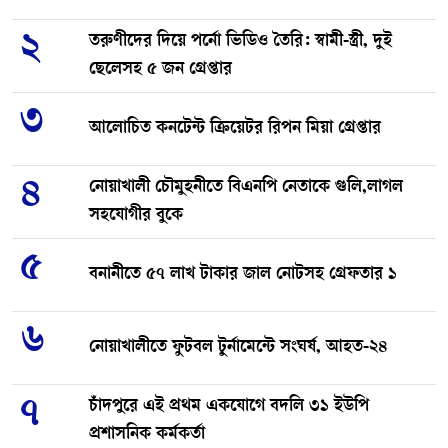
২
তরুণীদের দিয়ে পর্নো ভিডিও তৈরি: স্বামী-স্ত্রী, দুই
ছেলেসহ ৫ জন গ্রেপ্তার
৩
আলোচিত কনটেন্ট ক্রিয়েটর রিপন মিয়া গ্রেপ্তার
৪
নোয়াখালী চৌমুহনীতে বিএনপি নেতাকে গুলি,লাগল
সহযোগীর বুকে
৫
বনানীতে ৫৭ লাখ টাকার জাল নোটসহ গ্রেফতার ১
৬
নোয়াখালীতে ফুটবল টুর্নামেন্টে সংঘর্ষ, আহত-২৪
৭
চাঁদপুরে এই প্রথম একযোগে বদলি ৩১ ইউপি
প্রশাসনিক কর্মকর্তা