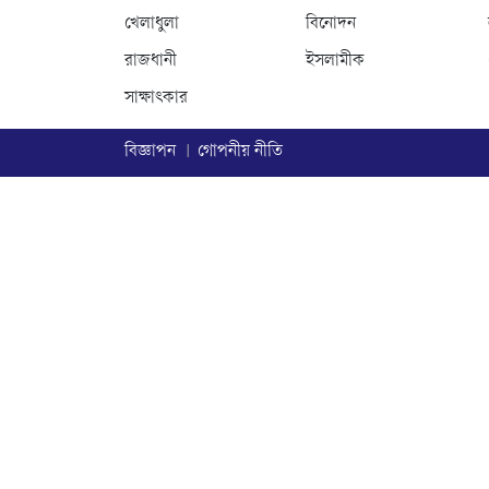
খেলাধুলা
বিনোদন
রাজধানী
ইসলামীক
সাক্ষাৎকার
বিজ্ঞাপন
গোপনীয় নীতি