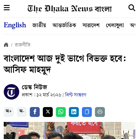
English
জাতীয়
আন্তর্জাতিক
সারাদেশ
খেলাধুলা
অর্থ
রাজনীতি
বাংলাদেশ আজ দুই ভাগে বিভক্ত হবে:
আসিফ মাহমুদ
ডেস্ক নিউজ
প্রকাশ : ১২ মার্চ ২০২৬
প্রিন্ট সংস্করণ
|
অ+
অ-