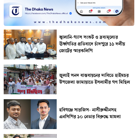
জ্বালানি-গ্যাস সংকট ও দ্রব্যমূল্যের
ঊর্ধ্বগতির প্রতিবাদে চাঁদপুরে ১১ দলীয়
জোটের স্মারকলিপি
জুলাই সনদ বাস্তবায়নের দাবিতে হাইমচর
উপজেলা জামায়াতে ইসলামীর গণ মিছিল
হবিগঞ্জে সারজিস- নাসীরুদ্দীনসহ
এনসিপির ১০ নেতার বিরুদ্ধে মামলা