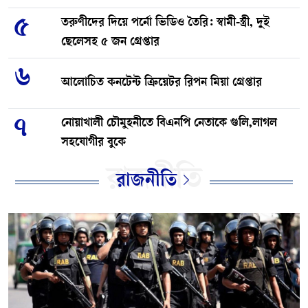
৫
তরুণীদের দিয়ে পর্নো ভিডিও তৈরি: স্বামী-স্ত্রী, দুই
ছেলেসহ ৫ জন গ্রেপ্তার
৬
আলোচিত কনটেন্ট ক্রিয়েটর রিপন মিয়া গ্রেপ্তার
৭
নোয়াখালী চৌমুহনীতে বিএনপি নেতাকে গুলি,লাগল
সহযোগীর বুকে
রাজনীতি
৮
রাজনীতি
বনানীতে ৫৭ লাখ টাকার জাল নোটসহ গ্রেফতার ১
৯
নোয়াখালীতে ফুটবল টুর্নামেন্টে সংঘর্ষ, আহত-২৪
১০
চাঁদপুরে এই প্রথম একযোগে বদলি ৩১ ইউপি
প্রশাসনিক কর্মকর্তা