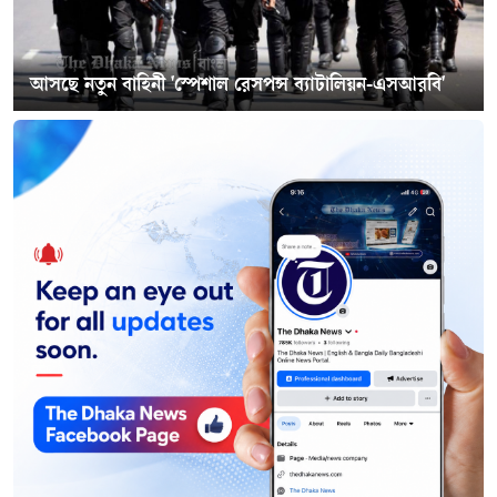
আসছে নতুন বাহিনী 'স্পেশাল রেসপন্স ব্যাটালিয়ন-এসআরবি'