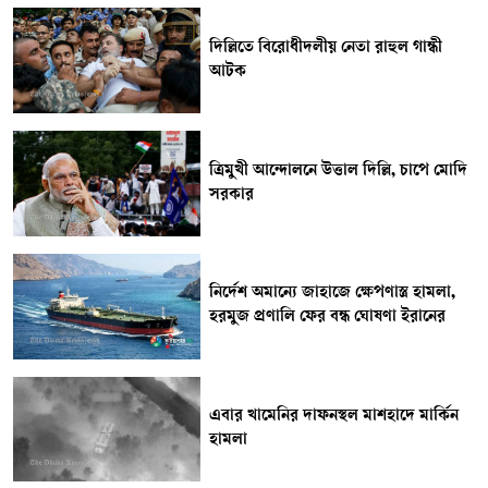
দিল্লিতে বিরোধীদলীয় নেতা রাহুল গান্ধী
আটক
ত্রিমুখী আন্দোলনে উত্তাল দিল্লি, চাপে মোদি
সরকার
নির্দেশ অমান্যে জাহাজে ক্ষেপণাস্ত্র হামলা,
হরমুজ প্রণালি ফের বন্ধ ঘোষণা ইরানের
এবার খামেনির দাফনস্থল মাশহাদে মার্কিন
হামলা