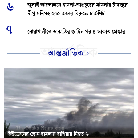
৬
জুলাই আন্দোলনে হামলা-ভাঙচুরের মামলায় চাঁদপুরে
দীপু মনিসহ ২৭৫ জনের বিরুদ্ধে চার্জশিট
৭
নোয়াখালীতে ডাকাতির ৩ দিন পর ৪ ডাকাত গ্রেপ্তার
আন্তর্জাতিক
৮
আন্তর্জাতিক
চাঁদপুরে মাটির নিচে 'গাঁজার ভাণ্ডার'
৯
২৪-এর গণঅভ্যুত্থান: হাইমচরের ইতিহাসে এক
অবিস্মরণীয় অধ্যায়ের অজানা কথা!
১০
জাবিপ্রবিতে শেখ মুজিবসহ তিন প্রতিকৃতি ভাঙলো
ছাত্রদল, লীগ ইস্যুতে বিক্ষোভ
ইউক্রেনের ড্রোন হামলায় রাশিয়ায় নিহত ৬