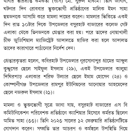
থানার ভারপ্রাপ্ত কর্মকর্তা (ওসি) মো. নুরুল হাকীম। তিনি জানান,
ঘটনার দিন রোববার ভুক্তভোগী প্রতিষ্ঠানের মালিক ইমন সাহা
ছয়জনকে আসামি করে মামলা দায়ের করেন। মামলার ভিত্তিতে একই
দিন রাত ১০টার দিকে উপজেলার বসুরহাট বাজারের কলেজ গেট
এলাকা থেকে তিনজনকে গ্রেপ্তার করা হয়। পরে তাদের নোয়াখালী
চীফ জুডিশিয়াল ম্যাজিস্ট্রেট আদালতে হাজির করা হলে আদালত
তাদের কারাগারে পাঠানোর নির্দেশ দেন।
গ্রেপ্তারকৃতরা হলেন, কবিরহাট উপজেলার নূরসোনাপুর গ্রামের আব্দুল
কুদ্দুসের ছেলে সাইফুল ইসলাম (২৯), একই উপজেলার কালুয়া
দিঘিরপাড় এলাকার শরিফ উল্যার ছেলে ইমাম হোসেন (২৪) ও
কোম্পানীগঞ্জ উপজেলার রামপুর ইউনিয়নের আনোয়ার আহমেদের
ছেলে নজরুল ইসলাম (২১)।
মামলা ও ভুক্তভোগী সূত্রে জানা যায়, বসুরহাট বাজারের এস বি
কমিউনিকেশন পরিবেশক প্রতিষ্ঠানে ক্যাশিয়ার হিসেবে কর্মরত ছিলেন
অমিত সাহা (৩৩)। তিনি ২০২৩ সালের ১২ ফেব্রুয়ারি প্রতিষ্ঠানটিতে
যোগদান করেন। সম্প্রতি তার আচরণ ও কর্মস্থলে উপস্থিতি নিয়ে