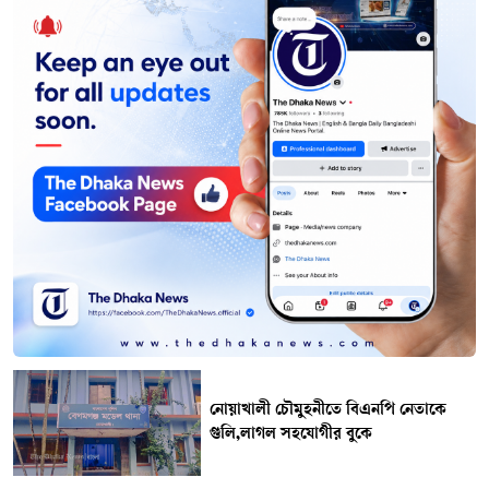
নোয়াখালী চৌমুহনীতে বিএনপি নেতাকে
গুলি,লাগল সহযোগীর বুকে