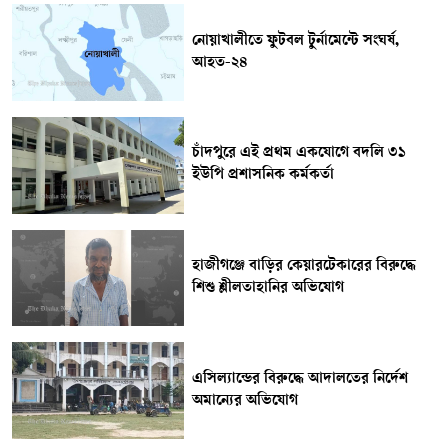
নোয়াখালীতে ফুটবল টুর্নামেন্টে সংঘর্ষ,
আহত-২৪
চাঁদপুরে এই প্রথম একযোগে বদলি ৩১
ইউপি প্রশাসনিক কর্মকর্তা
হাজীগঞ্জে বাড়ির কেয়ারটেকারের বিরুদ্ধে
শিশু শ্লীলতাহানির অভিযোগ
এসিল্যান্ডের বিরুদ্ধে আদালতের নির্দেশ
অমান্যের অভিযোগ