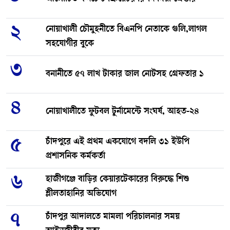
২
নোয়াখালী চৌমুহনীতে বিএনপি নেতাকে গুলি,লাগল
সহযোগীর বুকে
৩
বনানীতে ৫৭ লাখ টাকার জাল নোটসহ গ্রেফতার ১
৪
নোয়াখালীতে ফুটবল টুর্নামেন্টে সংঘর্ষ, আহত-২৪
৫
চাঁদপুরে এই প্রথম একযোগে বদলি ৩১ ইউপি
প্রশাসনিক কর্মকর্তা
৬
হাজীগঞ্জে বাড়ির কেয়ারটেকারের বিরুদ্ধে শিশু
শ্লীলতাহানির অভিযোগ
৭
চাঁদপুর আদালতে মামলা পরিচালনার সময়