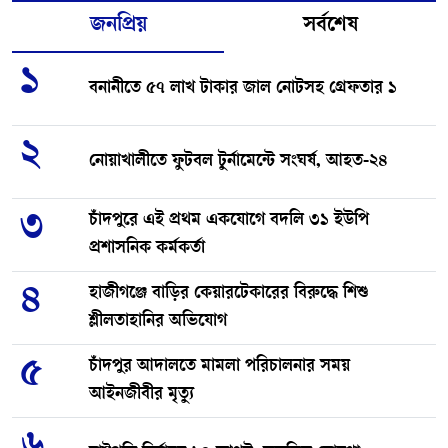
জনপ্রিয়
সর্বশেষ
১
বনানীতে ৫৭ লাখ টাকার জাল নোটসহ গ্রেফতার ১
২
নোয়াখালীতে ফুটবল টুর্নামেন্টে সংঘর্ষ, আহত-২৪
৩
চাঁদপুরে এই প্রথম একযোগে বদলি ৩১ ইউপি
প্রশাসনিক কর্মকর্তা
৪
হাজীগঞ্জে বাড়ির কেয়ারটেকারের বিরুদ্ধে শিশু
শ্লীলতাহানির অভিযোগ
৫
চাঁদপুর আদালতে মামলা পরিচালনার সময়
আইনজীবীর মৃত্যু