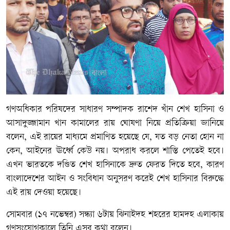
গণঅধিকার পরিষদের
সাধারণ
সম্পাদক
রাশেদ
খাঁন
শেখ
হাসিনা
ও
আসাদুজ্জামান
খান
কামালের
রায়
ঘোষণা
নিয়ে
প্রতিক্রিয়া
জানিয়ে
বলেন
,
এই
রায়ের
মাধ্যমে
প্রমাণিত
হয়েছে
যে
,
যত
বড়
নেতা
হোন
না
কেন
,
আইনের
ঊর্ধ্বে
কেউ
নয়
।
অপরাধ
করলে
শাস্তি
পেতেই
হবে
।
এখন
ভারতকে
দণ্ডিত
শেখ
হাসিনাকে
দ্রুত
ফেরত
দিতে
হবে
,
কারণ
বাংলাদেশের
আইন
ও
সংবিধান
অনুসরণ
করেই
শেখ
হাসিনার
বিরুদ্ধে
এই
রায়
দেওয়া
হয়েছে
।
সোমবার
(১৭
নভেম্বর
)
সন্ধ্যা
৬টায়
ঝিনাইদহ
শহরের
হামদহ
এলাকায়
গণসংযোগকালে
তিনি
এসব
কথা
বলেন
।