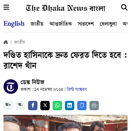
English
জাতীয়
আন্তর্জাতিক
সারাদেশ
খেলাধুলা
অর্থ
জাতীয়
দণ্ডিত হাসিনাকে দ্রুত ফেরত দিতে হবে :
রাশেদ খাঁন
ডেস্ক নিউজ
প্রকাশ : ১৭ নভেম্বর ২০২৫
প্রিন্ট সংস্করণ
|
অ+
অ-