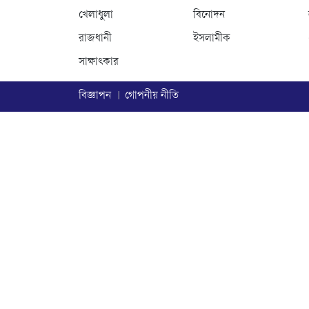
খেলাধুলা
বিনোদন
রাজধানী
ইসলামীক
সাক্ষাৎকার
বিজ্ঞাপন
গোপনীয় নীতি